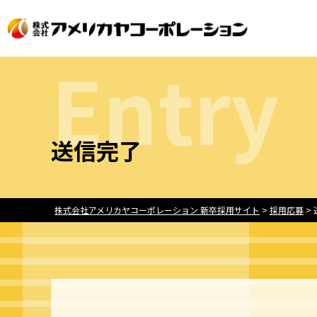
E
n
t
r
y
送信完了
株式会社アメリカヤコーポレーション 新卒採用サイト
>
採用応募
>